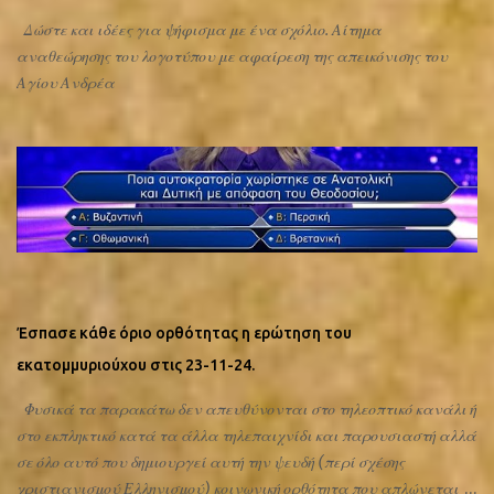
Δώστε και ιδέες για ψήφισμα με ένα σχόλιο. Αίτημα
αναθεώρησης του λογοτύπου με αφαίρεση της απεικόνισης του
Αγίου Ανδρέα
Έσπασε κάθε όριο ορθότητας η ερώτηση του
εκατομμυριούχου στις 23-11-24.
Φυσικά τα παρακάτω δεν απευθύνονται στο τηλεοπτικό κανάλι ή
στο εκπληκτικό κατά τα άλλα τηλεπαιχνίδι και παρουσιαστή αλλά
σε όλο αυτό που δημιουργεί αυτή την ψευδή (περί σχέσης
χριστιανισμού Ελληνισμού) κοινωνική ορθότητα που απλώνεται