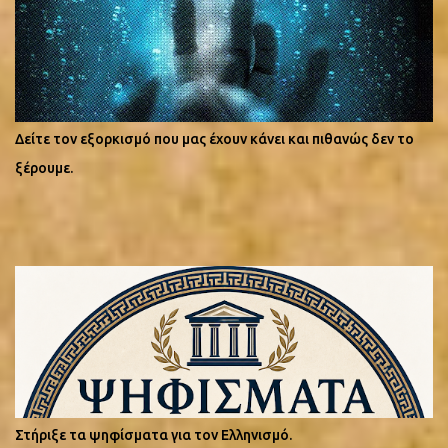
ελπίδα. Ας κάνουμε, λοιπόν, ακόμη μία προσπάθεια: Ηλίας:
ελληνική απόδοση του εβραϊκού ονόματος Ελιγιαχού (אֵלִיָּהוּ), το
οποίο σημαίνει «ο Θεός μου είναι ο Γιαχβέ». Προφήτης του
Ισραήλ και της εβραϊκής θρησκευτικής παραδόσεως. Ας το
επαναλάβουμε: Προφήτης της εβραϊκής θρησκευτικής παραδόσεως.
Και όμως, σήμερα, χιλιάδες Έλληνες γιορτάζουν και τιμούν ως δικό
Δείτε τον εξορκισμό που μας έχουν κάνει και πιθανώς δεν το
τους άγιο έναν προφήτη του αρχαίου Ισραήλ, χωρίς καν να
ξέρουμε.
αναρωτιούνται τι σημαίνει το ίδιο του το όνομα. Αυτή είναι ίσως
η πιο ολοκληρωμένη μορφή πολιτισμικής κατακτήσεως: ο
κατακτημένος λαός να τιμά ως δικά του τα θρησ...
Στήριξε τα ψηφίσματα για τον Ελληνισμό.