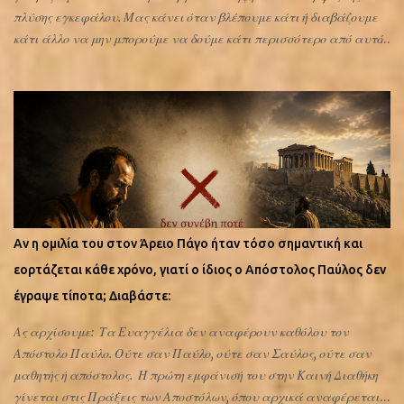
πλύσης εγκεφάλου. Μας κάνει όταν βλέπουμε κάτι ή διαβάζουμε
κάτι άλλο να μην μπορούμε να δούμε κάτι περισσότερο από αυτό
που μας έχουν μάθει. Η ιστορία με το δράκο
είναι ένα χριστιανικό "θαύμα" ή μια επιπλέον προσπάθεια
εκμετάλλευσης του ελληνισμού; Μέχρι τον 12ο αιώνα εικονιζόταν
πεζός ή όχι; Το πρόσθεσαν ή δεν το πρόσθεσαν τον 12ο αιώνα;
Αναφερόταν πριν τον 12ο αιώνα στους βίους, του αγίου, ο δράκος;
Πιθανότατα βρήκαν κάποια έγγραφη μαρτυρία. Μια από τις
πολλές που έχουν ανακαλύψει και επιστημονικώς τεκμηριώσει.
Δηλαδή αρχαιολογική χρονολόγηση και άλλα ή απλά το πρόσθεσαν
αυθαίρετα όπως έχουν προσθέσει και τα περισσότερα; Διαβάστε
Αν η ομιλία του στον Άρειο Πάγο ήταν τόσο σημαντική και
τώρα τι ψέλνουν στου αγίου Γεωργίου: Στους «Χαιρετισμούς»
εορτάζεται κάθε χρόνο, γιατί ο ίδιος ο Απόστολος Παύλος δεν
του αγίου Γεωργίου ...
έγραψε τίποτα; Διαβάστε:
Ας αρχίσουμε: Τα Ευαγγέλια δεν αναφέρουν καθόλου τον
Απόστολο Παύλο. Ούτε σαν Παύλο, ούτε σαν Σαύλος, ούτε σαν
μαθητής ή απόστολος. Η πρώτη εμφάνισή του στην Καινή Διαθήκη
γίνεται στις Πράξεις των Αποστόλων, όπου αρχικά αναφέρεται