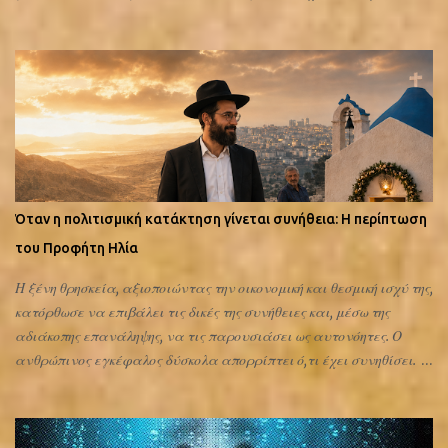
ως Σαούλ (κεφάλαιο 7) και αργότερα αρχίζει να αποκαλείται
Παύλος (από το κεφάλαιο 13 και εξής). Οι «Πράξεις των
Αποστόλων» από ποιον γράφτηκαν; Το βιβλίο είναι ανώνυμο.
Μόνο η εκκλησία το αποδίδει στον Λουκά. Δεν υπάρχει καμία
άμεση απόδειξη μέσα στο ίδιο το κείμενο ότι ο συγγραφέας ήταν
πράγματι ο Λουκάς. Ότι ήρθε στην Αθήνα και στον Αρειο πάγο
αναφέρεται στις πράξεις των αποστόλων που όπως ανέφερα
είναι αγνώστου συγγραφέα. Ας αφήσουμε για τώρα το
αγνώστου συγγραφέα «οι Πράξεις των αποστόλων» και ας
Όταν η πολιτισμική κατάκτηση γίνεται συνήθεια: Η περίπτωση
δούμε τα κείμενα του ίδιου του Παύλου. Φαντάζομαι ότι επειδή
του Προφήτη Ηλία
εορτάζεται κάθε έτος η επίσκεψη του στον Ιερό Βράχο του Αρείου
Πάγου θα υπάρχουν πολλές αναφορές στα κείμενα του για
Η ξένη θρησκεία, αξιοποιώντας την οικονομική και θεσμική ισχύ της,
αυτήν του την επίσκεψη. Ο Παύλος έχει γρ...
κατόρθωσε να επιβάλει τις δικές της συνήθειες και, μέσω της
αδιάκοπης επανάληψης, να τις παρουσιάσει ως αυτονόητες. Ο
ανθρώπινος εγκέφαλος δύσκολα απορρίπτει ό,τι έχει συνηθίσει.
Αντιθέτως, αναζητά επιχειρήματα για να υπερασπιστεί τη
συνήθεια που τον ελέγχει. Έτσι, κάθε προσπάθεια κατανόησης της
πραγματικότητας μοιάζει συχνά μάταιη. Πάντα όμως υπάρχει