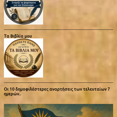
σ
χ
ο
λ
ί
ο
υ
Τα Βιβλία μου
Οι 10 δημοφιλέστερες αναρτήσεις των τελευταίων 7
ημερών..