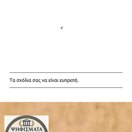
Τα σχόλια σας να είναι ευπρεπή.
Δ
η
μ
ο
σ
ί
ε
υ
σ
η