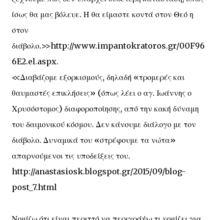
ίσως θα μας βόλευε. Ή θα είμαστε κοντά στον Θεό η
στον
διάβολο.>>
http://www.impantokratoros.gr/00F96
6E2.el.aspx
.
<<Διαβάζομε εξορκισμούς, δηλαδή «τρομερές και
θαυμαστές επικλήσεις» (όπως λέει ο αγ. Ιωάννης ο
Χρυσόστομος) διαφοροποίησης, από την κακή δύναμη
του δαιμονικού κόσμου. Δεν κάνουμε διάλογο με τον
διάβολο. Δυναμικά του «στρέφουμε τα νώτα»
απαρνούμενοι τις υποδείξεις του.
http://anastasiosk.blogspot.gr/2015/09/blog-
post_7.html
Νομίζω ότι είναι περιττό να περιγράψω τι νομίζει για