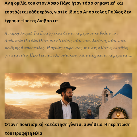
Αν η ομιλία του στον Άρειο Πάγο ήταν τόσο σημαντική και
τώρα τι ψέλνουν στου αγίου Γεωργίου: Στους «Χαιρετισμούς»
εορτάζεται κάθε χρόνο, γιατί ο ίδιος ο Απόστολος Παύλος δεν
του αγίου Γεωργίου ...
έγραψε τίποτα; Διαβάστε:
Ας αρχίσουμε: Τα Ευαγγέλια δεν αναφέρουν καθόλου τον
Απόστολο Παύλο. Ούτε σαν Παύλο, ούτε σαν Σαύλος, ούτε σαν
μαθητής ή απόστολος. Η πρώτη εμφάνισή του στην Καινή Διαθήκη
γίνεται στις Πράξεις των Αποστόλων, όπου αρχικά αναφέρεται
ως Σαούλ (κεφάλαιο 7) και αργότερα αρχίζει να αποκαλείται
Παύλος (από το κεφάλαιο 13 και εξής). Οι «Πράξεις των
Αποστόλων» από ποιον γράφτηκαν; Το βιβλίο είναι ανώνυμο.
Μόνο η εκκλησία το αποδίδει στον Λουκά. Δεν υπάρχει καμία
άμεση απόδειξη μέσα στο ίδιο το κείμενο ότι ο συγγραφέας ήταν
πράγματι ο Λουκάς. Ότι ήρθε στην Αθήνα και στον Αρειο πάγο
αναφέρεται στις πράξεις των αποστόλων που όπως ανέφερα
είναι αγνώστου συγγραφέα. Ας αφήσουμε για τώρα το
αγνώστου συγγραφέα «οι Πράξεις των αποστόλων» και ας
Όταν η πολιτισμική κατάκτηση γίνεται συνήθεια: Η περίπτωση
δούμε τα κείμενα του ίδιου του Παύλου. Φαντάζομαι ότι επειδή
του Προφήτη Ηλία
εορτάζεται κάθε έτος η επίσκεψη του στον Ιερό Βράχο του Αρείου