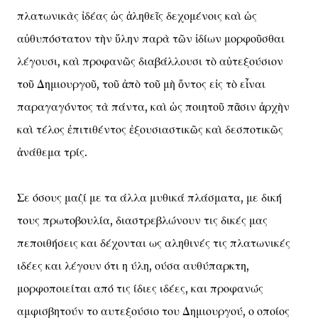
πλατωνικὰς ἰδέας ὡς ἀληθεῖς δεχομένοις καὶ ὡς
αὐθυπόστατον τὴν ὕλην παρὰ τῶν ἰδίων μορφοῦσθαι
λέγουσι, καὶ προφανῶς διαβάλλουσι τὸ αὐτεξούσιον
τοῦ Δημιουργοῦ, τοῦ ἀπὸ τοῦ μὴ ὄντος εἰς τὸ εἶναι
παραγαγόντος τὰ πάντα, καὶ ὡς ποιητοῦ πᾶσιν ἀρχὴν
καὶ τέλος ἐπιτιθέντος ἐξουσιαστικῶς καὶ δεσποτικῶς
ἀνάθεμα τρίς.
Σε όσους μαζί με τα άλλα μυθικά πλάσματα, με δική
τους πρωτοβουλία, διαστρεβλώνουν τις δικές μας
πεποιθήσεις και δέχονται ως αληθινές τις πλατωνικές
ιδέες και λέγουν ότι η ύλη, ούσα αυθύπαρκτη,
μορφοποιείται από τις ίδιες ιδέες, και προφανώς
αμφισβητούν το αυτεξούσιο του Δημιουργού, ο οποίος