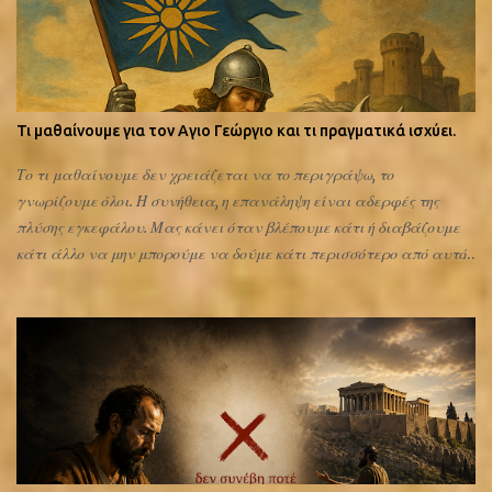
Τι μαθαίνουμε για τον Αγιο Γεώργιο και τι πραγματικά ισχύει.
Το τι μαθαίνουμε δεν χρειάζεται να το περιγράψω, το
γνωρίζουμε όλοι. Η συνήθεια, η επανάληψη είναι αδερφές της
πλύσης εγκεφάλου. Μας κάνει όταν βλέπουμε κάτι ή διαβάζουμε
κάτι άλλο να μην μπορούμε να δούμε κάτι περισσότερο από αυτό
που μας έχουν μάθει. Η ιστορία με το δράκο
είναι ένα χριστιανικό "θαύμα" ή μια επιπλέον προσπάθεια
εκμετάλλευσης του ελληνισμού; Μέχρι τον 12ο αιώνα εικονιζόταν
πεζός ή όχι; Το πρόσθεσαν ή δεν το πρόσθεσαν τον 12ο αιώνα;
Αναφερόταν πριν τον 12ο αιώνα στους βίους, του αγίου, ο δράκος;
Πιθανότατα βρήκαν κάποια έγγραφη μαρτυρία. Μια από τις
πολλές που έχουν ανακαλύψει και επιστημονικώς τεκμηριώσει.
Δηλαδή αρχαιολογική χρονολόγηση και άλλα ή απλά το πρόσθεσαν
αυθαίρετα όπως έχουν προσθέσει και τα περισσότερα; Διαβάστε