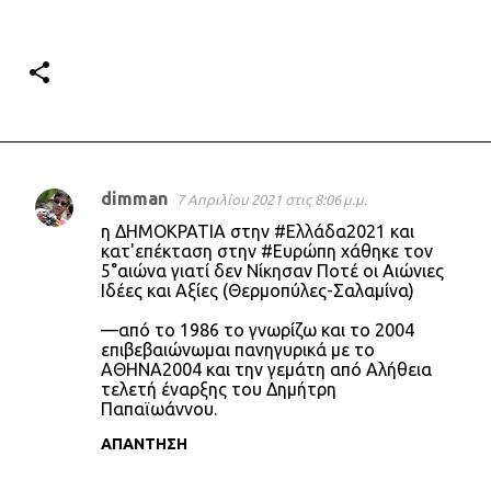
dimman
7 Απριλίου 2021 στις 8:06 μ.μ.
Σ
η ΔΗΜΟΚΡΑΤΙΑ στην #Ελλάδα2021 και
χ
κατ'επέκταση στην #Ευρώπη χάθηκε τον
5°αιώνα γιατί δεν Νίκησαν Ποτέ οι Αιώνιες
ό
Ιδέες και Αξίες (Θερμοπύλες-Σαλαμίνα)
λ
—από το 1986 το γνωρίζω και το 2004
ι
επιβεβαιώνωμαι πανηγυρικά με το
α
ΑΘΗΝΑ2004 και την γεμάτη από Αλήθεια
τελετή έναρξης του Δημήτρη
Παπαϊωάννου.
ΑΠΆΝΤΗΣΗ