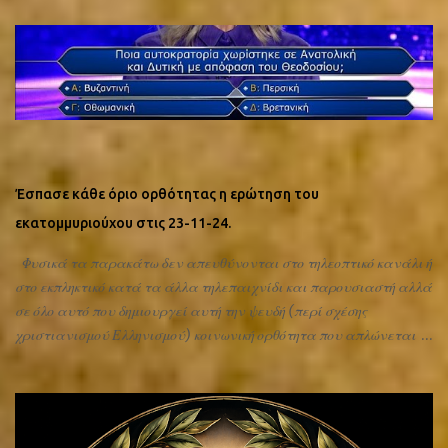
Έσπασε κάθε όριο ορθότητας η ερώτηση του
εκατομμυριούχου στις 23-11-24.
Φυσικά τα παρακάτω δεν απευθύνονται στο τηλεοπτικό κανάλι ή
στο εκπληκτικό κατά τα άλλα τηλεπαιχνίδι και παρουσιαστή αλλά
σε όλο αυτό που δημιουργεί αυτή την ψευδή (περί σχέσης
χριστιανισμού Ελληνισμού) κοινωνική ορθότητα που απλώνεται
και διαβάλει και που πιθανότατα έφτασε και σε αυτόν-ην που
δημιούργησε αυτή την ερώτηση. Η σωστή απάντηση είναι ότι η
Ρωμαϊκή αυτοκρατορία χωρίστηκε σε Δυτική και Ανατολική. Σε
Ρώμη και Νέα Ρώμη. Επίσης η δύναμη αυτής της ορθότητας θα