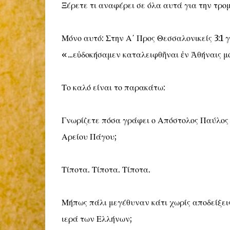
Ξέρετε τι αναφέρει σε όλα αυτά για την τρο
Μόνο αυτό: Στην Α΄ Προς Θεσσαλονικείς 3:1 
«...εὐδοκήσαμεν καταλειφθῆναι ἐν Ἀθήναις μ
Το καλό είναι το παρακάτω:
Γνωρίζετε πόσα γράφει ο Απόστολος Παύλος γ
Αρείου Πάγου;
Τίποτα. Τίποτα. Τίποτα.
Μήπως πάλι μεγέθυναν κάτι χωρίς αποδείξεις
ιερά των Ελλήνων;