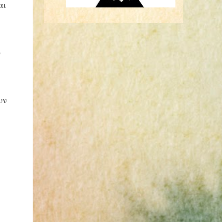
αι
υ
υν