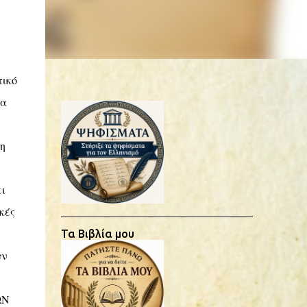
τικό
μα
η
ι
κές
Τα Βιβλία μου
υν
ΩΝ