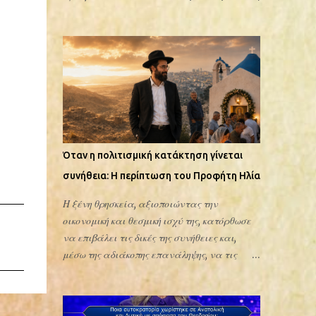
σε σχεδόν 1.000 άτομα. Όμως, οι ψήφοι είναι
διαβάζουμε κάτι άλλο να μην μπορούμε να
ακόμα ελάχιστες. Πιθανότατα υπάρχει
δούμε κάτι περισσότερο από αυτό που μας
φόβος και δισταγμός. Είστε 100% αόρατοι:
έχουν μάθει. Η ιστορία
Η ψηφοφορία γίνεται μέσω Google Forms
με το δράκο είναι ένα χριστιανικό "θαύμα"
με τις πιο αυστηρές ρυθμίσεις ανωνυμίας.
ή μια επιπλέον προσπάθεια εκμετάλλευσης
Κανείς δεν βλέπει ούτε email, ούτε ποιος
του ελληνισμού; Μέχρι τον 12ο αιώνα
πάτη...
εικονιζόταν πεζός ή όχι; Το πρόσθεσαν ή δεν
το πρόσθεσαν τον 12ο αιώνα; Αναφερόταν
πριν τον 12ο αιώνα στους βίους, του αγίου, ο
Όταν η πολιτισμική κατάκτηση γίνεται
δράκος; Πιθανότατα βρήκαν κάποια
συνήθεια: Η περίπτωση του Προφήτη Ηλία
έγγραφη μαρτυρία. Μια από τις πολλές που
έχουν ανακαλύψει και επιστημονικώς
Η ξένη θρησκεία, αξιοποιώντας την
τεκμηριώσει. Δηλαδή αρχαιολογική
οικονομική και θεσμική ισχύ της, κατόρθωσε
χρονολόγηση και άλλα ή απλά το πρόσθεσαν
να επιβάλει τις δικές της συνήθειες και,
αυθαίρετα όπως έχουν προσθέσει και τα
μέσω της αδιάκοπης επανάληψης, να τις
περισσότερα; Διαβάστε τώρα τι ψέλνουν
παρουσιάσει ως αυτονόητες. Ο ανθρώπινος
στου αγίου Γεωργίου: Στους
εγκέφαλος δύσκολα απορρίπτει ό,τι έχει
«Χαιρετισμούς» του αγίου Γεωργίου ...
συνηθίσει. Αντιθέτως, αναζητά