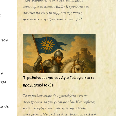
Κοινοποιήστε. Μόλις ξεκίνησε. Δώσε
ανώνυμα το παρών ΕΔΩ (Περνώντας το
ποντίκι πάνω από κομμάτι της πίτας
ν
φαίνεται ο αριθμός των ατόμων) Η
ψηφοφορία μέσω κινητού είναι πιο απλή
διότι είμαστε μόνιμα συνδεδεμένοι στο
λογαριασμός μας Google. Σημείωση για
 τον
όσους ψηφίζουν από κινητό: Αν μόλις
πατήσετε το link σάς ζητήσει κωδικό Google,
σημαίνει ότι το κινητό σας άνοιξε τη σελίδα
μέσα από προσωρινό παράθυρο. Για να
ψηφίσετε με δύο κλικ χωρίς να γράψετε
εν
τίποτα, ούτε κωδικό, πατήστε τις τρεις
Τι μαθαίνουμε για τον Αγιο Γεώργιο και τι
έχει
τελείες επάνω δεξιά στην οθόνη σας και
πραγματικά ισχύει.
επιλέξτε «Άνοιγμα στον Chrome» (ή στον
ς
Safari/πλοηγό) ή άνοιγμα με Samsung ή
Το τι μαθαίνουμε δεν χρειάζεται να το
άλλο . Έτσι η Google θα σας αναγνωρίσει
περιγράψω, το γνωρίζουμε όλοι. Η συνήθεια,
αι σε
αμέσως! Μέσα σε λίγη ώρα, η ανάρτηση για
η επανάληψη είναι αδερφές της πλύσης
την καταγραφή της κοινότητάς μας έφτασε
εγκεφάλου. Μας κάνει όταν βλέπουμε κάτι ή