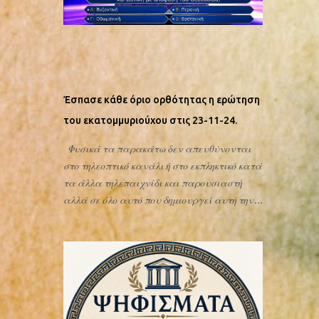
επιχειρήματα για να υπερασπιστεί τη
συνήθεια που τον ελέγχει. Έτσι, κάθε
προσπάθεια κατανόησης της
πραγματικότητας μοιάζει συχνά μάταιη.
Πάντα όμως υπάρχει ελπίδα. Ας κάνουμε,
λοιπόν, ακόμη μία προσπάθεια: Ηλίας:
Έσπασε κάθε όριο ορθότητας η ερώτηση
ελληνική απόδοση του εβραϊκού ονόματος
του εκατομμυριούχου στις 23-11-24.
Ελιγιαχού (אֵלִיָּהוּ), το οποίο σημαίνει «ο
Θεός μου είναι ο Γιαχβέ». Προφήτης του
Φυσικά τα παρακάτω δεν απευθύνονται
Ισραήλ και της εβραϊκής θρησκευτικής
στο τηλεοπτικό κανάλι ή στο εκπληκτικό κατά
παραδόσεως. Ας το επαναλάβουμε:
τα άλλα τηλεπαιχνίδι και παρουσιαστή
Προφήτης της εβραϊκής θρησκευτικής
αλλά σε όλο αυτό που δημιουργεί αυτή την
παραδόσεως. Και όμως, σήμερα, χιλιάδες
ψευδή (περί σχέσης χριστιανισμού
Έλληνες γιορτάζουν και τιμούν ως δικό τους
Ελληνισμού) κοινωνική ορθότητα που
άγιο έναν προφήτη του αρχαίου Ισραήλ,
απλώνεται και διαβάλει και που
χωρίς καν να αναρωτιούνται τι σημαίνει το
πιθανότατα έφτασε και σε αυτόν-ην που
ίδιο του το όνομα. Αυτή είναι ίσως η πιο
δημιούργησε αυτή την ερώτηση. Η σωστή
ολοκληρωμένη μορφή πολιτισμικής
απάντηση είναι ότι η Ρωμαϊκή
κατακτήσεως: ο κατακτημένος λαός να τιμά