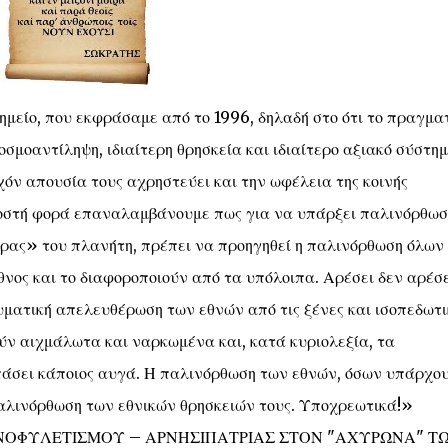
ημείο, που εκφράσαμε από το 1996, δηλαδή στο ότι το πραγμα
οσμοαντίληψη, ιδιαίτερη θρησκεία και ιδιαίτερο αξιακό σύστη
χόν απουσία τους αχρηστεύει και την ωφέλεια της κοινής
λοστή φορά επαναλαμβάνουμε πως για να υπάρξει παλινόρθωσ
ρας» του πλανήτη, πρέπει να προηγηθεί η παλινόρθωση όλων
νος και το διαφοροποιούν από τα υπόλοιπα. Αρέσει δεν αρέσε
υματική απελευθέρωση των εθνών από τις ξένες και ισοπεδωτι
ύν αιχμάλωτα και ναρκωμένα και, κατά κυριολεξία, τα
πάσει κάποιος αυγά. Η παλινόρθωση των εθνών, όσων υπάρχο
αλινόρθωση των εθνικών θρησκειών τους. Υποχρεωτικά!»
Σ ΕΘΝΟΦΥΛΕΤΙΣΜΟΥ – ΑΡΝΗΣΙΠΑΤΡΙΑΣ ΣΤΟΝ "ΑΧΥΡΩΝΑ" Τ